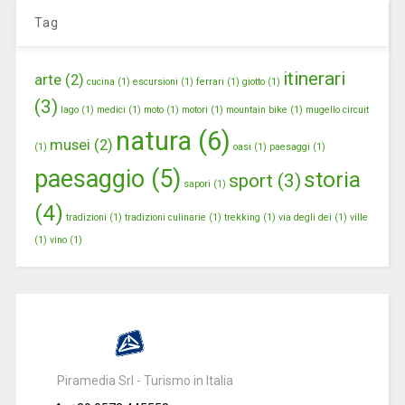
Tag
itinerari
arte
(2)
cucina
(1)
escursioni
(1)
ferrari
(1)
giotto
(1)
(3)
lago
(1)
medici
(1)
moto
(1)
motori
(1)
mountain bike
(1)
mugello circuit
natura
(6)
musei
(2)
(1)
oasi
(1)
paesaggi
(1)
paesaggio
(5)
storia
sport
(3)
sapori
(1)
(4)
tradizioni
(1)
tradizioni culinarie
(1)
trekking
(1)
via degli dei
(1)
ville
(1)
vino
(1)
Piramedia Srl - Turismo in Italia